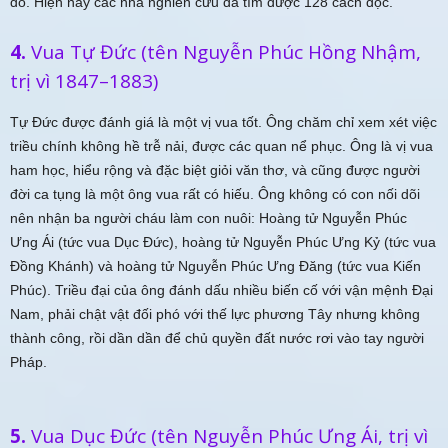
đó. Hiện nay các nhà nghiên cứu đã tìm được 128 cách đọc.
4.
Vua Tự Đức (tên Nguyễn Phúc Hồng Nhậm,
trị vì 1847–1883)
Tự Đức được đánh giá là một vị vua tốt. Ông chăm chỉ xem xét việc
triều chính không hề trễ nải, được các quan nể phục. Ông là vị vua
ham học, hiểu rộng và đặc biệt giỏi văn thơ, và cũng được người
đời ca tụng là một ông vua rất có hiếu. Ông không có con nối dõi
nên nhận ba người cháu làm con nuôi: Hoàng tử Nguyễn Phúc
Ưng Ái (tức vua Dục Đức), hoàng tử Nguyễn Phúc Ưng Kỷ (tức vua
Đồng Khánh) và hoàng tử Nguyễn Phúc Ưng Đăng (tức vua Kiến
Phúc). Triều đại của ông đánh dấu nhiều biến cố với vận mệnh Đại
Nam, phải chật vật đối phó với thế lực phương Tây nhưng không
thành công, rồi dần dần để chủ quyền đất nước rơi vào tay người
Pháp.
5.
Vua Dục Đức (tên Nguyễn Phúc Ưng Ái, trị vì