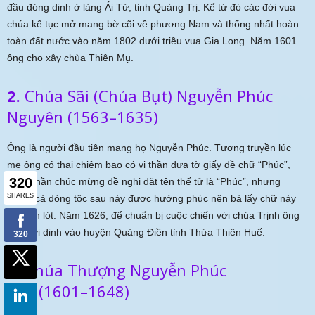
đầu đóng dinh ở làng Ái Tử, tỉnh Quảng Trị. Kể từ đó các đời vua
chúa kế tục mở mang bờ cõi về phương Nam và thống nhất hoàn
toàn đất nước vào năm 1802 dưới triều vua Gia Long. Năm 1601
ông cho xây chùa Thiên Mụ.
2.
Chúa Sãi (Chúa Bụt) Nguyễn Phúc
Nguyên (1563–1635)
Ông là người đầu tiên mang họ Nguyễn Phúc. Tương truyền lúc
mẹ ông có thai chiêm bao có vị thần đưa tờ giấy đề chữ “Phúc”,
quần thần chúc mừng đề nghị đặt tên thế tử là “Phúc”, nhưng
muốn cả dòng tộc sau này được hưởng phúc nên bà lấy chữ này
làm tên lót. Năm 1626, để chuẩn bị cuộc chiến với chúa Trịnh ông
cho dời dinh vào huyện Quảng Điền tỉnh Thừa Thiên Huế.
3.
Chúa Thượng Nguyễn Phúc
Lan (1601–1648)