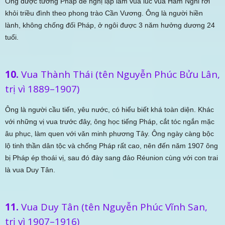
Ông được tướng Pháp đề nghị lập làm vua lúc vua Hàm Nghi rời
khỏi triều đình theo phong trào Cần Vương. Ông là người hiền
lành, không chống đối Pháp, ở ngôi được 3 năm hưởng dương 24
tuổi.
10.
Vua Thành Thái (tên Nguyễn Phúc Bửu Lân,
trị vì 1889–1907)
Ông là người cầu tiến, yêu nước, có hiểu biết khá toàn diện. Khác
với những vị vua trước đây, ông học tiếng Pháp, cắt tóc ngắn mặc
âu phục, làm quen với vǎn minh phương Tây. Ông ngày càng bộc
lộ tinh thần dân tộc và chống Pháp rất cao, nên đến năm 1907 ông
bị Pháp ép thoái vị, sau đó đày sang đảo Réunion cùng với con trai
là vua Duy Tân.
11.
Vua Duy Tân (tên Nguyễn Phúc Vĩnh San,
trị vì 1907–1916)