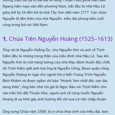
vương triều đã cai trị dải đất từ vùng Thuận Hóa (phía nam đèo
Ngang hiện nay) vào đến phương Nam, bắt đầu từ nhà Hậu Lê
giữa thế kỷ 16 đến khi bị nhà Tây Sơn diệt năm 1777. Các chúa
Nguyễn là tiền thân của nhà Nguyễn, triều đại phong kiến cuối
cùng trong lịch sử Việt Nam.
1.
Chúa Tiên Nguyễn Hoàng (1525–1613)
Ông nội là Nguyễn Hoằng Dụ, cha Nguyễn Kim và anh rể Trịnh
Kiểm đều là những trọng thần của triều đình nhà Hậu Lê. Sau khi
Nguyễn Kim bị một hàng tướng của nhà Mạc đánh thuốc độc chết,
rồi Trịnh Kiểm giết anh trai ông là Nguyễn Uông, Đoan quận công
Nguyễn Hoàng lo ngại cho người hỏi ý kiến Trạng Trình Nguyễn
Bỉnh Khiêm và được ngầm chỉ bảo “Hoành Sơn nhất đái, vạn đại
dung thân”, ông bèn nhờ chị gái là Ngọc Bảo xin Trịnh Kiểm cho
vào trấn thủ đất Thuận Hóa, người anh rể cũng muốn Nguyễn
Hoàng đi xa khỏi gây ảnh hưởng đối với vua Lê nên chấp thuận.
Ông xưng Chúa năm 1558, là vị chúa khai sinh của triều đại, ban