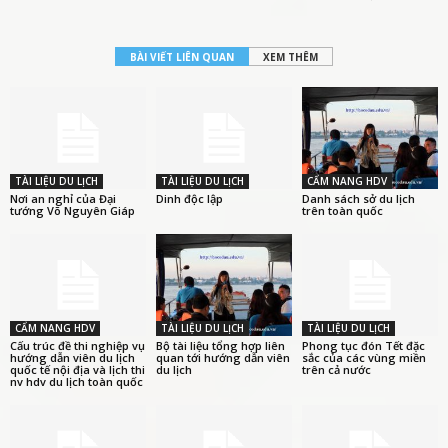
BÀI VIẾT LIÊN QUAN
XEM THÊM
TÀI LIỆU DU LỊCH
TÀI LIỆU DU LỊCH
CẨM NANG HDV
Nơi an nghỉ của Đại
Dinh độc lập
Danh sách sở du lịch
tướng Võ Nguyên Giáp
trên toàn quốc
CẨM NANG HDV
TÀI LIỆU DU LỊCH
TÀI LIỆU DU LỊCH
Cấu trúc đề thi nghiệp vụ
Bộ tài liệu tổng hợp liên
Phong tục đón Tết đặc
hướng dẫn viên du lịch
quan tới hướng dẫn viên
sắc của các vùng miền
quốc tế nội địa và lịch thi
du lịch
trên cả nước
nv hdv du lịch toàn quốc