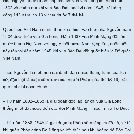
Nhà Nguyễn được thành lập sau khi vua Gia Long lên ngôi năm
1802 và chấm dứt khi vua Bảo Đại thoái vị năm 1945, trải tổng
cộng 143 năm, có 13 vị vua thuộc 7 thế hệ.
Quốc hiệu Việt Nam chính thức xuất hiện vào thời nhà Nguyễn năm
1804 dưới triều vua Gia Long. Năm 1839 vua Minh Mạng đổi tên
nước thành Đại Nam với ngụ ý một nước Nam rộng lớn, quốc hiệu
này tồn tại đến năm 1945 khi vua Bảo Đại đặt quốc hiệu là Đế quốc
Việt Nam.
Triều Nguyễn là một triều đại đánh dấu nhiều thăng trầm của lịch
sử, đặc biệt là cuộc xâm lược của người Pháp giữa thế kỷ 19, trải
qua hai giai đoạn chính:
– Từ năm 1802–1858 là giai đoạn độc lập, từ khi vua Gia Long
thống nhất đất nước đến các đời Minh Mạng, Thiệu Trị và Tự Đức.
– Từ năm 1858–1945 là giai đoạn bị Pháp xâm lăng và đô hộ, kể từ
khi quân Pháp đánh Đà Nẵng và kết thúc sau khi hoàng đế Bảo Đại