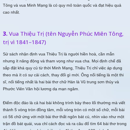
Tông và vua Minh Mạng là có quy mô toàn quốc và đạt hiệu quả
cao nhất.
3.
Vua Thiệu Trị (tên Nguyễn Phúc Miên Tông,
trị vì 1841–1847)
Sử sách nhận định vua Thiệu Trị là người hiền hoà, cần mẫn
nhưng ít năng động và tham vọng như vua cha. Mọi định chế đã
sắp đặt khá quy củ từ thời Minh Mạng, Thiệu Trị chỉ việc áp dụng
theo mà ít có sự cải cách, thay đổi gì mới. Ông nổi tiếng là một thi
sĩ, nổi tiếng nhất là hai bài thơ chữ Hán là Vũ trung sơn thủy và
Phước Viên Văn hội lương dạ mạn ngâm.
Điểm độc đáo là cả hai bài không trình bày theo lối thường mà viết
thành 5 vòng tròn đồng tâm, mỗi vòng tròn có một số chữ, mỗi bài
có 56 chữ ứng với một bài thơ thất ngôn bát cú, nhìn vào như một
trận đồ bát quái, vua chỉ cách đọc và ra câu đố tìm 64 bài thơ trong