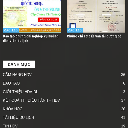
ĐÀO TẠO
ĐÀO TẠO
Đào tạo chứng chỉ nghiệp vụ hướng
Chứng chỉ sơ cấp vận tải đường bộ
dẫn viên du lịch
DANH MỤC
CẨM NANG HDV
36
ĐÀO TẠO
6
GIỚI THIỆU HDV DL
3
KẾT QUẢ THI ĐIỀU HÀNH – HDV
37
KHÓA HỌC
26
TÀI LIỆU DU LỊCH
41
TIN HDV
19