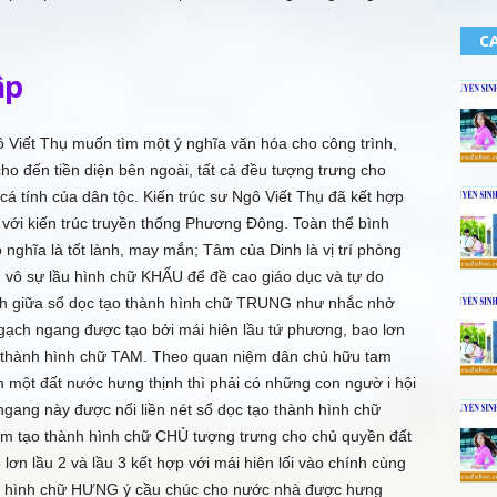
CA
ập
gô Viết Thụ muốn tìm một ý nghĩa văn hóa cho công trình,
cho đến tiền diện bên ngoài, tất cả đều tượng trưng cho
 cá tính của dân tộc. Kiến trúc sư Ngô Viết Thụ đã kết hợp
i với kiến trúc truyền thống Phương Ðông. Toàn thể bình
nghĩa là tốt lành, may mắn; Tâm của Dinh là vị trí phòng
 vô sự lầu hình chữ KHẨU để đề cao giáo dục và tự do
nh giữa sổ dọc tạo thành hình chữ TRUNG như nhắc nhở
 gạch ngang được tạo bởi mái hiên lầu tứ phương, bao lơn
ạo thành hình chữ TAM. Theo quan niệm dân chủ hữu tam
n một đất nước hưng thịnh thì phải có những con ngườ i hội
ngang này được nối liền nét sổ dọc tạo thành hình chữ
ấm tạo thành hình chữ CHỦ tượng trưng cho chủ quyền đất
lơn lầu 2 và lầu 3 kết hợp với mái hiên lối vào chính cùng
ành hình chữ HƯNG ý cầu chúc cho nước nhà được hưng