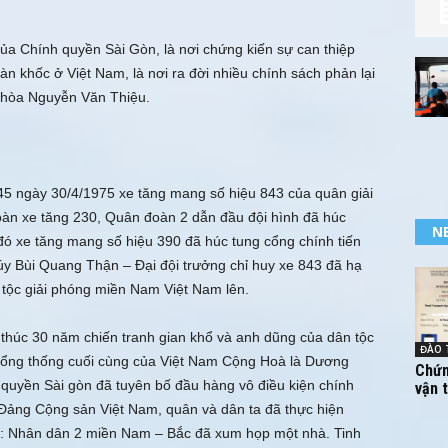
ủa Chính quyền Sài Gòn, là nơi chứng kiến sự can thiệp
n khốc ở Việt Nam, là nơi ra đời nhiều chính sách phản lại
 hòa Nguyễn Văn Thiệu.
h45 ngày 30/4/1975 xe tăng mang số hiệu 843 của quân giải
đoàn xe tăng 230, Quân đoàn 2 dẫn đầu đội hình đã húc
N
đó xe tăng mang số hiệu 390 đã húc tung cổng chính tiến
úy Bùi Quang Thận – Ðại đội trưởng chỉ huy xe 843 đã hạ
n tộc giải phóng miền Nam Việt Nam lên.
 thúc 30 năm chiến tranh gian khổ và anh dũng của dân tộc
ĐÀO 
 Tổng thống cuối cùng của Việt Nam Cộng Hoà là Dương
Chứn
 quyền Sài gòn đã tuyên bố đầu hàng vô điều kiện chính
vận 
Ðảng Cộng sản Việt Nam, quân và dân ta đã thực hiện
 : Nhân dân 2 miền Nam – Bắc đã xum họp một nhà. Tinh