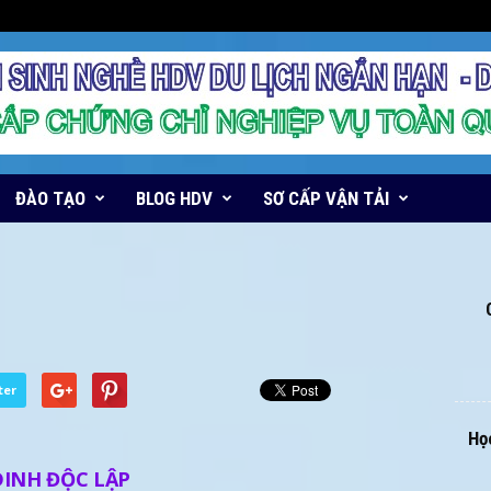
ĐÀO TẠO
BLOG HDV
SƠ CẤP VẬN TẢI
ter
Học
DINH ĐỘC LẬP