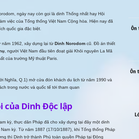
Norodom, ngày nay còn gọi là dinh Thống nhất hay Hội
 làm việc của Tổng thống Việt Nam Cộng hòa. Hiện nay đã
Ôn 
ch quốc gia đặc biệt.
ừ năm 1962, xây dựng lại từ
Dinh Norodom
cũ. Đồ án thiết
hụ
, người Việt Nam đầu tiên đoạt giải Khôi nguyên La Mã
ất của trường Mỹ thuật Paris.
Ôn 
i Nghĩa, Q.1) mở cửa đón khách du lịch từ năm 1990 và
ách trong nước và quốc tế tới tham quan
ọi của Dinh Độc lập
L
Nam kỳ, thực dân Pháp đã cho xây dựng tại đây một dinh
c Nam kỳ. Từ năm 1887 (17/10/1887), khi Tổng thống Pháp
ơng thì Dinh trở thành Phủ toàn quyền Pháp tại Ðông