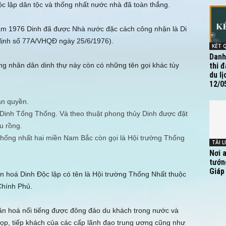
ộc lập dân tộc và thống nhất nước nhà đã toàn thắng.
 năm 1976 Dinh đã được Nhà nước đặc cách công nhận là Di
 định số 77A/VHQÐ ngày 25/6/1976).
Danh
ong nhân dân dinh thự này còn có những tên gọi khác tùy
thi 
du lị
12/05
àn quyền.
 Dinh Tổng Thống. Và theo thuật phong thủy Dinh được đặt
u rồng.
 thống nhất hai miền Nam Bắc còn gọi là Hội trường Thống
TÀI L
Nơi 
tướn
Giáp
ăn hoá Dinh Ðộc lập có tên là Hội trường Thống Nhất thuộc
Chính Phủ.
 văn hoá nổi tiếng được đông đảo du khách trong nước và
họp, tiếp khách của các cấp lãnh đạo trung ương cũng như