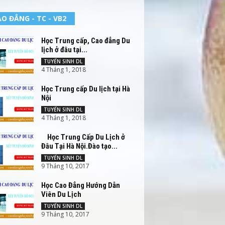
O ĐẲNG - TC - VB2
Học Trung cấp, Cao đẳng Du
lịch ở đâu tại...
TUYỂN SINH DL
4 Tháng 1, 2018
Học Trung cấp Du lịch tại Hà
Nội
TUYỂN SINH DL
4 Tháng 1, 2018
Học Trung Cấp Du Lịch ở
Đâu Tại Hà Nội.Đào tạo...
TUYỂN SINH DL
9 Tháng 10, 2017
Học Cao Đẳng Hướng Dẫn
Viên Du Lịch
TUYỂN SINH DL
9 Tháng 10, 2017