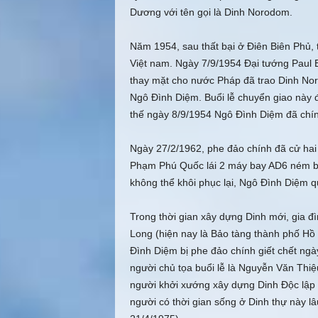
Dương với tên gọi là Dinh Norodom.
Năm 1954, sau thất bại ở Ðiên Biên Phủ, 
Việt nam. Ngày 7/9/1954 Ðại tướng Paul 
thay mặt cho nước Pháp đã trao Dinh No
Ngô Ðình Diệm. Buổi lễ chuyển giao này đ
thế ngày 8/9/1954 Ngô Ðình Diệm đã chín
Ngày 27/2/1962, phe đảo chính đã cử hai
Phạm Phú Quốc lái 2 máy bay AD6 ném bo
không thể khôi phục lại, Ngô Ðình Diệm q
Trong thời gian xây dựng Dinh mới, gia đ
Long (hiện nay là Bảo tàng thành phố Hồ
Ðình Diệm bị phe đảo chính giết chết ngà
người chủ tọa buổi lễ là Nguyễn Văn Thiệ
người khởi xướng xây dựng Dinh Ðộc lập
người có thời gian sống ở Dinh thự này l