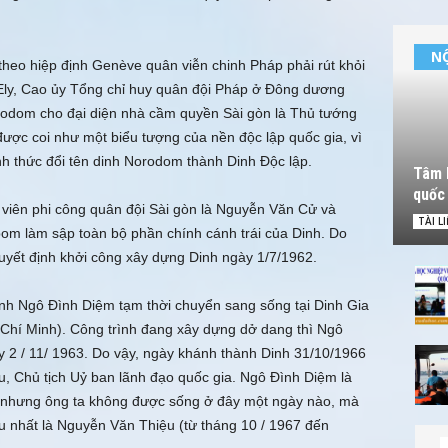
NỘ
theo hiệp định Genève quân viễn chinh Pháp phải rút khỏi
Ely, Cao ủy Tổng chỉ huy quân đội Pháp ở Ðông dương
rodom cho đại diện nhà cầm quyền Sài gòn là Thủ tướng
ược coi như một biểu tượng của nền độc lập quốc gia, vì
h thức đổi tên dinh Norodom thành Dinh Ðộc lập.
Tâm l
quốc 
 viên phi công quân đội Sài gòn là Nguyễn Văn Cử và
TÀI L
m làm sập toàn bộ phần chính cánh trái của Dinh. Do
uyết định khởi công xây dựng Dinh ngày 1/7/1962.
ình Ngô Ðình Diệm tạm thời chuyển sang sống tại Dinh Gia
 Chí Minh). Công trình đang xây dựng dở dang thì Ngô
y 2 / 11/ 1963. Do vậy, ngày khánh thành Dinh 31/10/1966
u, Chủ tịch Uỷ ban lãnh đạo quốc gia. Ngô Ðình Diệm là
 nhưng ông ta không được sống ở đây một ngày nào, mà
âu nhất là Nguyễn Văn Thiệu (từ tháng 10 / 1967 đến