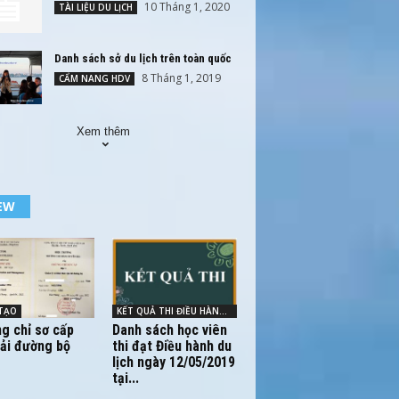
10 Tháng 1, 2020
TÀI LIỆU DU LỊCH
Danh sách sở du lịch trên toàn quốc
8 Tháng 1, 2019
CẨM NANG HDV
Xem thêm
EW
TẠO
KẾT QUẢ THI ĐIỀU HÀNH - HDV
g chỉ sơ cấp
Danh sách học viên
tải đường bộ
thi đạt Điều hành du
lịch ngày 12/05/2019
tại...