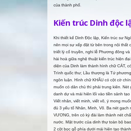
của thành phố.
Kiến trúc Dinh độc l
Khi thiết kế Dinh Ðộc lập, Kiến trúc sư N
nên mọi sự xếp đặt từ bên trong nội thất 
triết lý cổ truyền, nghi lễ Phương đông và
hài hoà giữa nghệ thuật kiến trúc hiện đạ
diện của Dinh làm thành hình chữ CÁT, có 
Trình quốc thư; Lầu thượng là Tứ phương
ngôn luận. Hình chữ KHẨU có cột cờ chí
muốn có dân chủ thì phải trung kiên. Nét
danh dự và mái hiên lối vào tiền sảnh t
Viết nhân, viết minh, viết võ, ý mong muố
đủ 3 yếu tố Nhân, Minh, Võ. Ba nét gạch 
VƯƠNG, trên có kỳ đài làm thành nét ch
nước. Mặt trước của dinh thự toàn bộ bao 
2 cột bọc gỗ phía dưới mái hiên tạo th