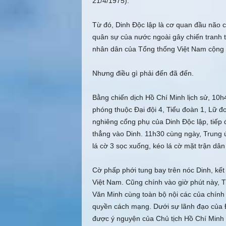
21/4/1975).
Từ đó, Dinh Ðộc lập là cơ quan đầu não c
quân sự của nước ngoài gây chiến tranh tà
nhân dân của Tổng thống Việt Nam cộng
Nhưng điều gì phải đến đã đến.
Bằng chiến dịch Hồ Chí Minh lịch sử, 10
phóng thuộc Ðại đội 4, Tiểu đoàn 1, Lữ 
nghiêng cổng phụ của Dinh Ðộc lập, tiếp 
thẳng vào Dinh. 11h30 cùng ngày, Trung 
lá cờ 3 sọc xuống, kéo lá cờ mặt trận dâ
Cờ phấp phới tung bay trên nóc Dinh, kết
Việt Nam. Cũng chính vào giờ phút này,
Văn Minh cùng toàn bộ nội các của chính
quyền cách mạng. Dưới sự lãnh đạo của 
được ý nguyện của Chủ tịch Hồ Chí Minh