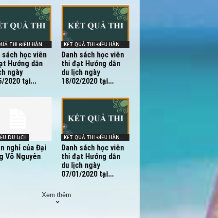
KẾT QUẢ THI ĐIỀU HÀNH - HDV
KẾT QUẢ THI ĐIỀU HÀNH - HDV
 sách học viên
Danh sách học viên
đạt Hướng dẫn
thi đạt Hướng dẫn
ch ngày
du lịch ngày
/2020 tại...
18/02/2020 tại...
IỆU DU LỊCH
KẾT QUẢ THI ĐIỀU HÀNH - HDV
an nghỉ của Đại
Danh sách học viên
g Võ Nguyên
thi đạt Hướng dẫn
du lịch ngày
07/01/2020 tại...
Xem thêm