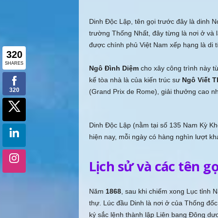
Dinh Độc Lập, tên gọi trước đây là dinh 
trường Thống Nhất, đây từng là nơi ở và
được chính phủ Việt Nam xếp hạng là di tí
Ngô Đình Diệm
cho xây công trình này t
kế tòa nhà là của kiến trúc sư
Ngô Viết T
(Grand Prix de Rome), giải thưởng cao nh
Dinh Độc Lập (nằm tại số 135 Nam Kỳ Khở
hiện nay, mỗi ngày có hàng nghìn lượt kh
Lịch sử và các tên g
Năm
1868
, sau khi chiếm xong Lục tỉnh 
thự. Lúc đầu Dinh là nơi ở của Thống đố
ký sắc lệnh thành lập Liên bang Ðông dư