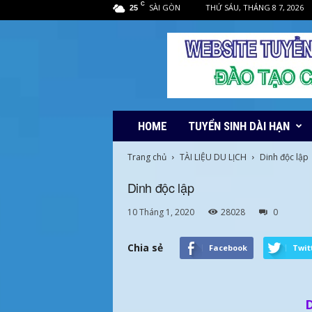
C
SÀI GÒN
THỨ SÁU, THÁNG 8 7, 2026
25
HOME
TUYỂN SINH DÀI HẠN
Trang chủ
TÀI LIỆU DU LỊCH
Dinh độc lập
Dinh độc lập
10 Tháng 1, 2020
28028
0
Chia sẻ
Facebook
Twit