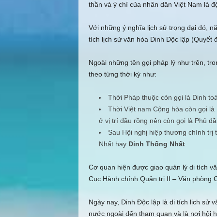
thần và ý chí của nhân dân Việt Nam là đ
Với những ý nghĩa lịch sử trọng đại đó,
tích lịch sử văn hóa Dinh Ðộc lập (Quyết
Ngoài những tên gọi pháp lý như trên, tr
theo từng thời kỳ như:
Thời Pháp thuộc còn gọi là Dinh to
Thời Việt nam Cộng hòa còn gọi là
ở vị trí đầu rồng nên còn gọi là Phủ đầ
Sau Hội nghị hiệp thương chính trị
Nhất hay
Dinh Thống Nhất
.
Cơ quan hiện được giao quản lý di tích v
Cục Hành chính Quản trị II – Văn phòng 
Ngày nay, Dinh Ðộc lập là di tích lịch sử
nước ngoài đến tham quan và là nơi hội 