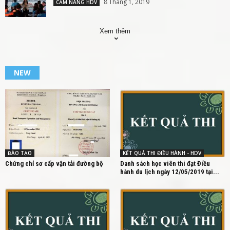
8 Tháng 1, 2019
CẨM NANG HDV
Xem thêm
NEW
ĐÀO TẠO
KẾT QUẢ THI ĐIỀU HÀNH - HDV
Chứng chỉ sơ cấp vận tải đường bộ
Danh sách học viên thi đạt Điều
hành du lịch ngày 12/05/2019 tại...