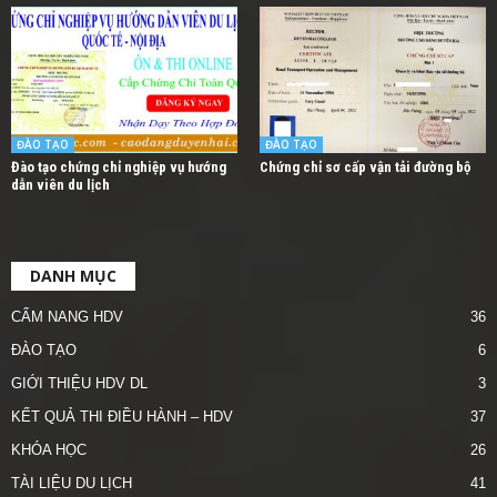
ĐÀO TẠO
ĐÀO TẠO
Đào tạo chứng chỉ nghiệp vụ hướng
Chứng chỉ sơ cấp vận tải đường bộ
dẫn viên du lịch
DANH MỤC
CẨM NANG HDV
36
ĐÀO TẠO
6
GIỚI THIỆU HDV DL
3
KẾT QUẢ THI ĐIỀU HÀNH – HDV
37
KHÓA HỌC
26
TÀI LIỆU DU LỊCH
41