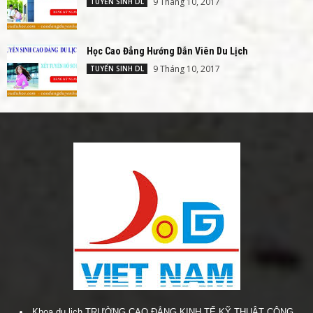
9 Tháng 10, 2017
TUYỂN SINH DL
Học Cao Đẳng Hướng Dẫn Viên Du Lịch
9 Tháng 10, 2017
TUYỂN SINH DL
Khoa du lịch TRƯỜNG CAO ĐẲNG KINH TẾ KỸ THUẬT CÔNG