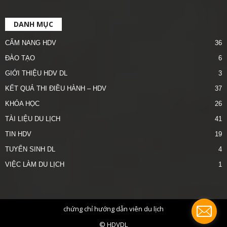
DANH MỤC
CẨM NANG HDV
36
ĐÀO TẠO
6
GIỚI THIỆU HDV DL
3
KẾT QUẢ THI ĐIỀU HÀNH – HDV
37
KHÓA HỌC
26
TÀI LIỆU DU LỊCH
41
TIN HDV
19
TUYỂN SINH DL
4
VIỆC LÀM DU LỊCH
1
chứng chỉ hướng dẫn viên du lịch
© HDVDL