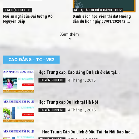
TÀI LIỆU DU LỊCH
KẾT QUẢ THI ĐIỀU HÀNH - HDV
Nơi an nghỉ của Đại tướng Võ
Danh sách học viên thi đạt Hướng
Nguyên Giáp
dẫn du lịch ngày 07/01/2020 tại...
Xem thêm
CAO ĐẲNG - TC - VB2
Học Trung cấp, Cao đẳng Du lịch ở đâu tại...
4 Tháng 1, 2018
TUYỂN SINH DL
Học Trung cấp Du lịch tại Hà Nội
4 Tháng 1, 2018
TUYỂN SINH DL
Học Trung Cấp Du Lịch ở Đâu Tại Hà Nội.Đào tạo...