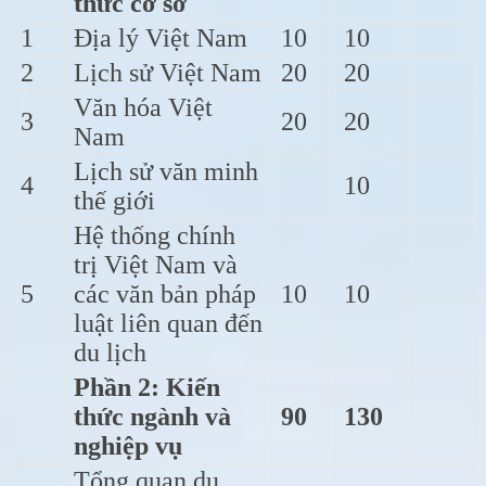
thức cơ sở
1
Địa lý Việt Nam
10
10
2
Lịch sử Việt Nam
20
20
Văn hóa Việt
3
20
20
Nam
Lịch sử văn minh
4
10
thế giới
Hệ thống chính
trị Việt Nam và
5
các văn bản pháp
10
10
luật liên quan đến
du lịch
Phần 2: Kiến
thức ngành và
90
130
nghiệp vụ
Tổng quan du