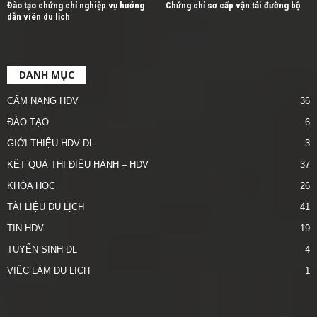
Đào tạo chứng chỉ nghiệp vụ hướng
Chứng chỉ sơ cấp vận tải đường bộ
dẫn viên du lịch
DANH MỤC
CẨM NANG HDV
36
ĐÀO TẠO
6
GIỚI THIỆU HDV DL
3
KẾT QUẢ THI ĐIỀU HÀNH – HDV
37
KHÓA HỌC
26
TÀI LIỆU DU LỊCH
41
TIN HDV
19
TUYỂN SINH DL
4
VIỆC LÀM DU LỊCH
1