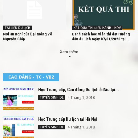
TÀI LIỆU DU LỊCH
KẾT QUẢ THI ĐIỀU HÀNH - HDV
Nơi an nghỉ của Đại tướng Võ
Danh sách học viên thi đạt Hướng
Nguyên Giáp
dẫn du lịch ngày 07/01/2020 tại...
Xem thêm
CAO ĐẲNG - TC - VB2
Học Trung cấp, Cao đẳng Du lịch ở đâu tại...
4 Tháng 1, 2018
TUYỂN SINH DL
Học Trung cấp Du lịch tại Hà Nội
4 Tháng 1, 2018
TUYỂN SINH DL