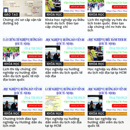
ĐÀO TẠO
KHÓA HỌC
KHÓA HỌC
Chứng chỉ sơ cấp vận tải
Khóa học nghiệp vụ Điều
Lịch thi nghiệp vụ hdv du
đường bộ
hành du lịch. Đào tạo
lịch toàn quốc. Đào tạo
cấp chứng chỉ
cấp chứng chỉ nv hdv du
lịch
KHÓA HỌC
KHÓA HỌC
KHÓA HỌC
Lịch thi lấy chứng chỉ
Học nghiệp vụ hướng
Học nghiệp vụ điều hành
nghiệp vụ hướng dẫn
dẫn viên du lịch quốc tế
du lịch nội địa tại tp HCM
viên du lịch quốc tế nội
nội địa
địa toàn quốc
KHÓA HỌC
KHÓA HỌC
KHÓA HỌC
Chương trình đào tạo
Học nghiệp vụ hướng
Đào tạo nghiệp vụ
nghiệp vụ Hướng dẫn du
dẫn viên du lịch nội địa
hướng dẫn viên du lịch
lịch mới
tại tp HCM
quốc tế.