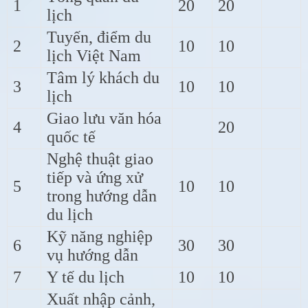
1
20
20
lịch
Tuyến, điểm du
2
10
10
lịch Việt Nam
Tâm lý khách du
3
10
10
lịch
Giao lưu văn hóa
4
20
quốc tế
Nghệ thuật giao
tiếp và ứng xử
5
10
10
trong hướng dẫn
du lịch
Kỹ năng nghiệp
6
30
30
vụ hướng dẫn
7
Y tế du lịch
10
10
Xuất nhập cảnh,