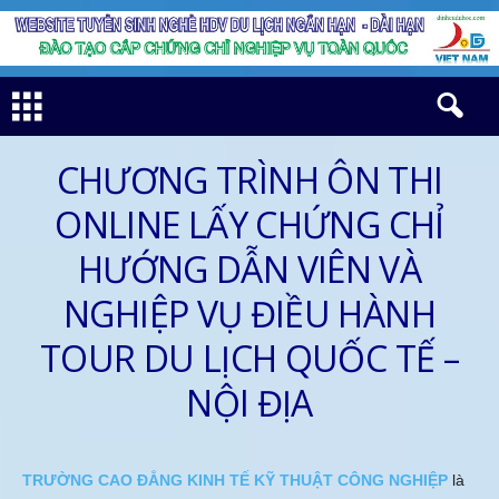
CHƯƠNG TRÌNH ÔN THI
ONLINE LẤY CHỨNG CHỈ
HƯỚNG DẪN VIÊN VÀ
NGHIỆP VỤ ĐIỀU HÀNH
TOUR DU LỊCH QUỐC TẾ –
NỘI ĐỊA
TRƯỜNG CAO ĐẲNG KINH TẾ KỸ THUẬT CÔNG NGHIỆP
là