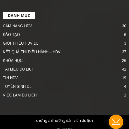
DANH MỤC
CẨM NANG HDV
36
ĐÀO TẠO
6
GIỚI THIỆU HDV DL
3
KẾT QUẢ THI ĐIỀU HÀNH – HDV
37
KHÓA HỌC
26
TÀI LIỆU DU LỊCH
41
TIN HDV
19
TUYỂN SINH DL
4
VIỆC LÀM DU LỊCH
1
chứng chỉ hướng dẫn viên du lịch