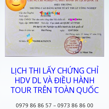
LỊCH THI LẤY CHỨNG CHỈ
HDV DL VÀ ĐIỀU HÀNH
TOUR TRÊN TOÀN QUỐC
0979 86 86 57 – 0973 86 86 00