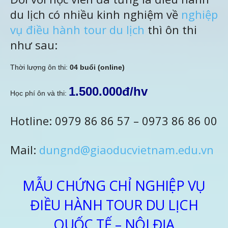
du lịch có nhiều kinh nghiệm về
nghiệp
vụ điều hành tour du lịch
thì ôn thi
như sau:
Thời lượng ôn thi:
04 buổi (online)
1.500.000đ/hv
Học phí ôn và thi:
Hotline: 0979 86 86 57 – 0973 86 86 00
Mail:
dungnd@giaoducvietnam.edu.vn
MẪU CHỨNG CHỈ NGHIỆP VỤ
ĐIỀU HÀNH TOUR DU LỊCH
QUỐC TẾ – NỘI ĐỊA