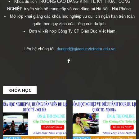
Khoa du lịch TRƯỜNG CAO ĐẲNG KINH TẾ KỸ THUẬT CÔNG
NGHIỆP tuyển sinh hệ trung cấp và cao đẳng tại Hà Nội - Hải Phòng.
Mở lớp khai giảng các khóa học nghiệp vụ du lịch ngắn hạn trên toàn
quốc theo quy định của Tổng cục du lịch.
Đơn vị kết hợp Công Ty CP Giáo Dục Việt Nam
Liên hệ chúng tôi:
dungnd@giaoducvietnam.edu.vn
KHÓA HỌC
ĐÀO TẠO
ĐÀO TẠO