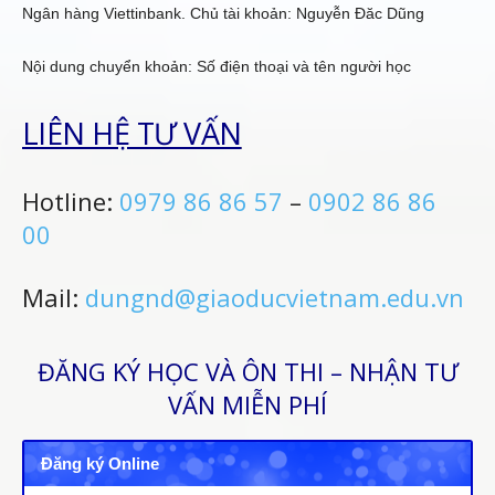
Ngân hàng Viettinbank. Chủ tài khoản: Nguyễn Đăc Dũng
Nội dung chuyển khoản: Số điện thoại và tên người học
LIÊN HỆ TƯ VẤN
Hotline:
0979 86 86 57
–
0902 86 86
00
Mail:
dungnd@giaoducvietnam.edu.vn
ĐĂNG KÝ HỌC VÀ ÔN THI – NHẬN TƯ
VẤN MIỄN PHÍ
Đăng ký Online