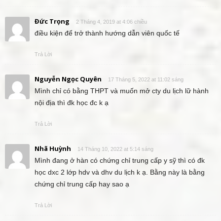
Đức Trọng
2 Tháng 4, 2019 at 4:06 chiều
điều kiện để trở thành hướng dẫn viên quốc tế
Trả Lời
Nguyễn Ngọc Quyên
17 Tháng 5, 2022 at 11:02 sáng
Mình chỉ có bằng THPT và muốn mở cty du lịch lữ hành
nội địa thì đk học đc k ạ
Trả Lời
Nhã Huỳnh
14 Tháng 10, 2022 at 5:14 sáng
Mình đang ở hàn có chứng chỉ trung cấp y sỹ thì có đk
học dxc 2 lớp hdv và dhv du lịch k ạ. Bằng này là bằng
chứng chỉ trung cấp hay sao ạ
Trả Lời