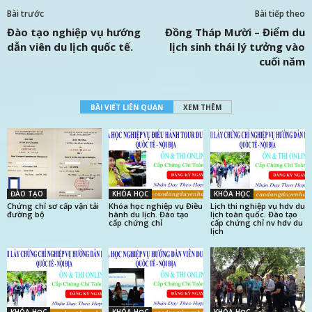
Bài trước
Bài tiếp theo
Đào tạo nghiệp vụ hướng
Đồng Tháp Mười – Điểm du
dẫn viên du lịch quốc tế.
lịch sinh thái lý tưởng vào
cuối năm
BÀI VIẾT LIÊN QUAN
XEM THÊM
ĐÀO TẠO
KHÓA HỌC
KHÓA HỌC
Chứng chỉ sơ cấp vận tải
Khóa học nghiệp vụ Điều
Lịch thi nghiệp vụ hdv du
đường bộ
hành du lịch. Đào tạo
lịch toàn quốc. Đào tạo
cấp chứng chỉ
cấp chứng chỉ nv hdv du
lịch