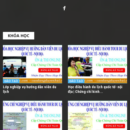
KHÓA HỌC
ĐÀO TẠO
ĐÀO TẠO
Lớp nghiệp vụ hướng dẫn viên du
Học điều hành du lịch quốc tế- nội
lịch
địa | Chứng chỉ kinh...