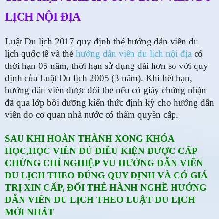
LỊCH NỘI ĐỊA
Luật Du lịch 2017 quy định thẻ hướng dẫn viên du
lịch quốc tế và thẻ
hướng dẫn viên du lịch nội địa
có
thời hạn 05 năm, thời hạn sử dụng dài hơn so với quy
định của Luật Du lịch 2005 (3 năm). Khi hết hạn,
hướng dẫn viên được đổi thẻ nếu có
giấy chứng nhận
đã qua lớp bồi dưỡng kiến thức định kỳ cho hướng dẫn
viên do cơ quan nhà nước có thẩm quyền cấp.
SAU KHI HOÀN THÀNH XONG KHÓA
HỌC,HỌC VIÊN ĐỦ ĐIỀU KIỆN ĐƯỢC CẤP
CHỨNG CHỈ NGHIỆP VU HƯỚNG DẪN VIÊN
DU LỊCH THEO ĐÚNG QUY ĐỊNH VÀ CÓ GIÁ
TRỊ XIN CẤP, ĐỔI THẺ HÀNH NGHỀ HƯỚNG
DẪN VIÊN DU LỊCH THEO LUẬT DU LỊCH
MỚI NHẤT