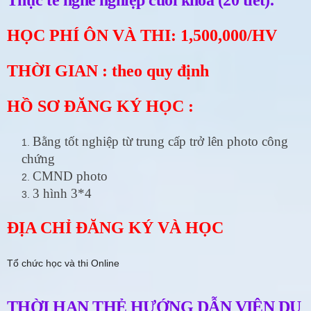
HỌC PHÍ ÔN VÀ THI: 1,500,000/HV
THỜI GIAN : theo quy định
HỒ SƠ ĐĂNG KÝ HỌC :
Bằng tốt nghiệp từ trung cấp trở lên photo công
chứng
CMND photo
3 hình 3*4
ĐỊA CHỈ ĐĂNG KÝ VÀ HỌC
Tổ chức học và thi Online
THỜI HẠN THẺ HƯỚNG DẪN VIÊN DU