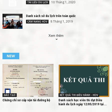
10 Tháng 1, 2020
TÀI LIỆU DU LỊCH
Danh sách sở du lịch trên toàn quốc
8 Tháng 1, 2019
CẨM NANG HDV
Xem thêm
NEW
ĐÀO TẠO
KẾT QUẢ THI ĐIỀU HÀNH - HDV
Chứng chỉ sơ cấp vận tải đường bộ
Danh sách học viên thi đạt Điều
hành du lịch ngày 12/05/2019 tại...