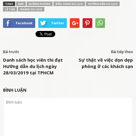
TAGS
BAR
BUỒNG PHÒNG
ĐIỀU HÀNH DU LỊCH
HƯỚNG DẪN DU LỊCH
LỄ TÂN
NGÀNH DU LỊCH
Facebook
Twitter
Bài trước
Bài tiếp theo
Danh sách học viên thi đạt
Sự thật về việc dọn dẹp
Hướng dẫn du lịch ngày
phòng ở các khách sạn
28/03/2019 tại TPHCM
BÌNH LUẬN