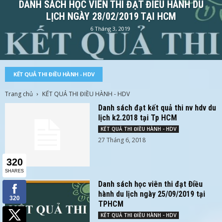
DANH SÁCH HỌC VIÊN THI ĐẠT ĐIỀU HÀNH DU
LỊCH NGÀY 28/02/2019 TẠI HCM
6 Tháng 3, 2019
KẾT QUẢ THI ĐIỀU HÀNH - HDV
Trang chủ
KẾT QUẢ THI ĐIỀU HÀNH - HDV
Danh sách đạt kết quả thi nv hdv du
lịch k2.2018 tại Tp HCM
KẾT QUẢ THI ĐIỀU HÀNH - HDV
27 Tháng 6, 2018
Danh sách học viên thi đạt Điều
hành du lịch ngày 25/09/2019 tại
TPHCM
KẾT QUẢ THI ĐIỀU HÀNH - HDV