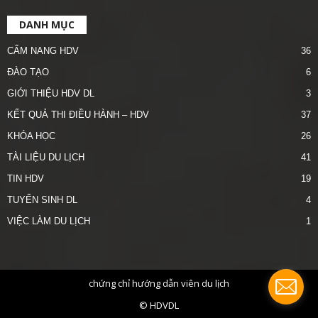
DANH MỤC
CẨM NANG HDV
36
ĐÀO TẠO
6
GIỚI THIỆU HDV DL
3
KẾT QUẢ THI ĐIỀU HÀNH – HDV
37
KHÓA HỌC
26
TÀI LIỆU DU LỊCH
41
TIN HDV
19
TUYỂN SINH DL
4
VIỆC LÀM DU LỊCH
1
chứng chỉ hướng dẫn viên du lịch
© HDVDL