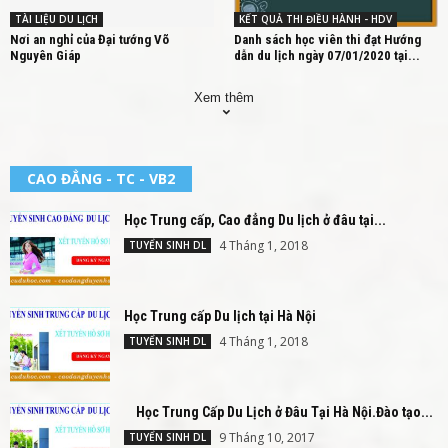
TÀI LIỆU DU LỊCH
KẾT QUẢ THI ĐIỀU HÀNH - HDV
Nơi an nghỉ của Đại tướng Võ
Danh sách học viên thi đạt Hướng
Nguyên Giáp
dẫn du lịch ngày 07/01/2020 tại...
Xem thêm
CAO ĐẲNG - TC - VB2
Học Trung cấp, Cao đẳng Du lịch ở đâu tại...
4 Tháng 1, 2018
TUYỂN SINH DL
Học Trung cấp Du lịch tại Hà Nội
4 Tháng 1, 2018
TUYỂN SINH DL
Học Trung Cấp Du Lịch ở Đâu Tại Hà Nội.Đào tạo...
9 Tháng 10, 2017
TUYỂN SINH DL