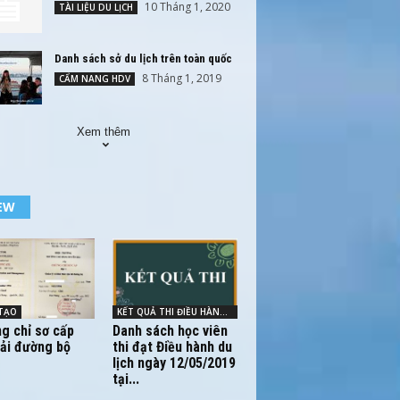
10 Tháng 1, 2020
TÀI LIỆU DU LỊCH
Danh sách sở du lịch trên toàn quốc
8 Tháng 1, 2019
CẨM NANG HDV
Xem thêm
EW
TẠO
KẾT QUẢ THI ĐIỀU HÀNH - HDV
g chỉ sơ cấp
Danh sách học viên
tải đường bộ
thi đạt Điều hành du
lịch ngày 12/05/2019
tại...