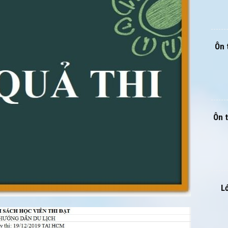
Ôn 
Ôn 
L