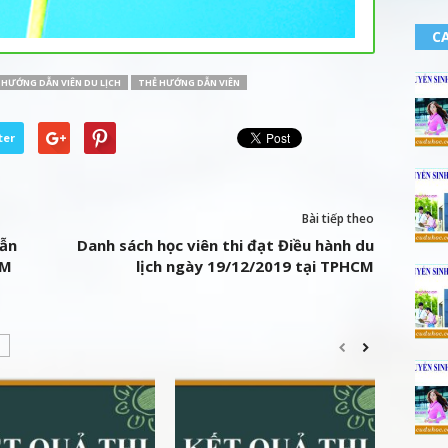
CA
HƯỚNG DẪN VIÊN DU LỊCH
THẺ HƯỚNG DẪN VIÊN
ter
Bài tiếp theo
dẫn
Danh sách học viên thi đạt Điều hành du
CM
lịch ngày 19/12/2019 tại TPHCM