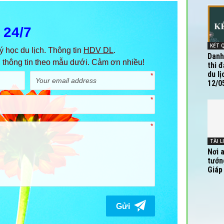
Danh
thi 
du lị
12/05
TÀI L
Nơi 
tướn
Giáp