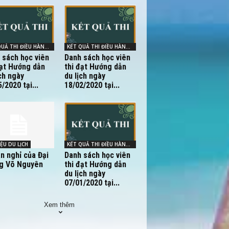
KẾT QUẢ THI ĐIỀU HÀNH - HDV
KẾT QUẢ THI ĐIỀU HÀNH - HDV
 sách học viên
Danh sách học viên
đạt Hướng dẫn
thi đạt Hướng dẫn
ch ngày
du lịch ngày
/2020 tại...
18/02/2020 tại...
IỆU DU LỊCH
KẾT QUẢ THI ĐIỀU HÀNH - HDV
an nghỉ của Đại
Danh sách học viên
g Võ Nguyên
thi đạt Hướng dẫn
du lịch ngày
07/01/2020 tại...
Xem thêm