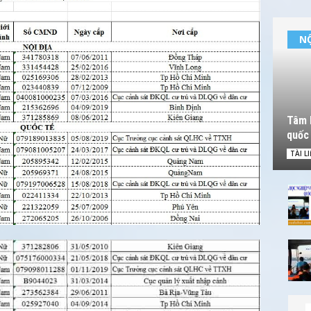
NỘ
Tâm l
quốc 
TÀI L