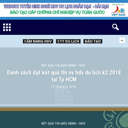
CẨM NANG HDV
CTY DU LỊCH
ĐÀO TẠO
KẾT QUẢ THI ĐIỀU HÀNH - HDV
Danh sách đạt kết quả thi nv hdv du lịch k2.2018
tại Tp HCM
27 Tháng 6, 2018
KẾT QUẢ THI ĐIỀU HÀNH - HDV