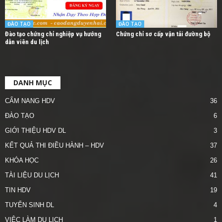
ĐÀO TẠO
ĐÀO TẠO
Đào tạo chứng chỉ nghiệp vụ hướng
Chứng chỉ sơ cấp vận tải đường bộ
dẫn viên du lịch
DANH MỤC
CẨM NANG HDV
36
ĐÀO TẠO
6
GIỚI THIỆU HDV DL
3
KẾT QUẢ THI ĐIỀU HÀNH – HDV
37
KHÓA HỌC
26
TÀI LIỆU DU LỊCH
41
TIN HDV
19
TUYỂN SINH DL
4
VIỆC LÀM DU LỊCH
1