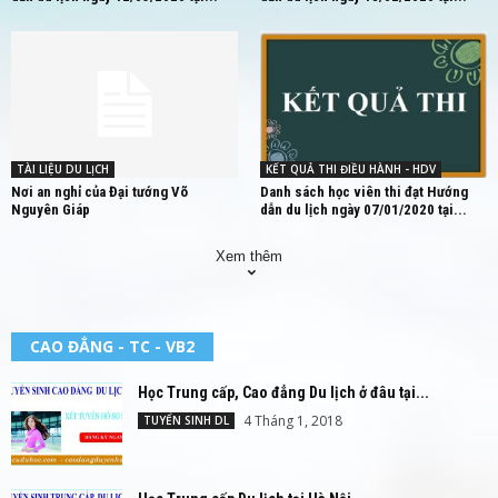
TÀI LIỆU DU LỊCH
KẾT QUẢ THI ĐIỀU HÀNH - HDV
Nơi an nghỉ của Đại tướng Võ
Danh sách học viên thi đạt Hướng
Nguyên Giáp
dẫn du lịch ngày 07/01/2020 tại...
Xem thêm
CAO ĐẲNG - TC - VB2
Học Trung cấp, Cao đẳng Du lịch ở đâu tại...
4 Tháng 1, 2018
TUYỂN SINH DL