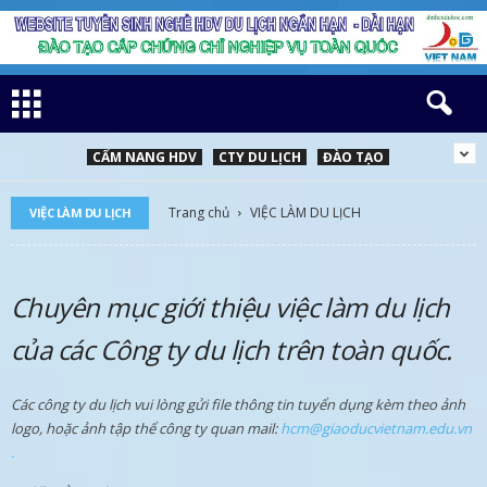
CẨM NANG HDV
CTY DU LỊCH
ĐÀO TẠO
Trang chủ
VIỆC LÀM DU LỊCH
VIỆC LÀM DU LỊCH
Chuyên mục giới thiệu việc làm du lịch
của các Công ty du lịch trên toàn quốc.
Các công ty du lịch vui lòng gửi file thông tin tuyển dụng kèm theo ảnh
logo, hoặc ảnh tập thể công ty quan mail:
hcm@giaoducvietnam.edu.vn
.