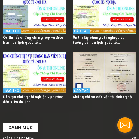
ĐÀO TẠO
ĐÀO TẠO
Ôn thi lấy chứng chỉ nghiệp vụ điều
Ôn thi lấy chứng chỉ nghiệp vụ
hành du lịch quốc tế...
hướng dẫn du lịch quốc tế...
ĐÀO TẠO
ĐÀO TẠO
Đào tạo chứng chỉ nghiệp vụ hướng
Chứng chỉ sơ cấp vận tải đường bộ
dẫn viên du lịch
DANH MỤC
CẨM NANG HDV
36