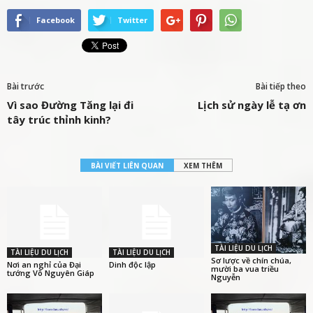
Facebook
Twitter
Bài trước
Bài tiếp theo
Vì sao Đường Tăng lại đi
Lịch sử ngày lễ tạ ơn
tây trúc thỉnh kinh?
BÀI VIẾT LIÊN QUAN
XEM THÊM
TÀI LIỆU DU LỊCH
TÀI LIỆU DU LỊCH
TÀI LIỆU DU LỊCH
Sơ lược về chín chúa,
Nơi an nghỉ của Đại
Dinh độc lập
mười ba vua triều
tướng Võ Nguyên Giáp
Nguyễn