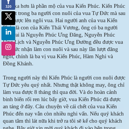
Phía xa hơn là phần mộ của vua Kiến Phúc. Kiến Phúc
là một trong ba người con nuôi của vua Tự Đức mà sau
này được lên ngôi vua. Hai người anh của vua Kiến
Phúc là con của Kiến Thái Vương, ông có ba người
con trai là Nguyễn Phúc Ưng Đăng, Nguyễn Phúc
Ưng Lịch và Nguyễn Phúc Ưng Đường đều được vua
Tự Đức nhận làm con nuôi và sau này lần lượt đăng
ngôi, chính là ba vị vua Kiến Phúc, Hàm Nghi và
Đồng Khánh.
Trong người này thì Kiến Phúc là người con nuôi được
Tự Đức yêu quý nhất. Nhưng thật không may, ông chỉ
làm vua được 8 tháng thì qua đời. Và do hoàn cảnh
binh biến rối ren lúc bấy giờ, vua Kiến Phúc đã được
an táng ở đây. Câu chuyện về cái chết của vua Kiến
Phúc đến nay vẫn còn nhiều nghi vấn. Nếu quý khách
quan tâm thì lát nữa khi trở ra tôi sẽ kế cho quý khách
nghe. Bây giờ xin mời quý khách đi vào bên trong.