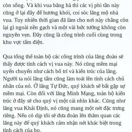
còn sống. Và khi vua băng hà thì các vị phi tần này
cũng ở lại đây để hương khói, coi sóc lăng mộ nhà
vua. Tuy nhiên thời gian đã làm cho nơi này chẳng còn
lại gì ngoài nền gạch và một vài bức tường không còn
nguyên vẹn. Đây cũng là công trình cuối cùng trong
khu vực tẩm điện.
Qua tổng thể toàn bộ các công trình của lăng đoàn sẽ
thấy được tính cách vị vua này. Nó cũng mềm mại
uyển chuyển như cách bố trí và kiến trúc của lăng.
Người ta nói lăng tẩm cũng làm toát lên tính cách chủ
nhân của nó. Ở lăng Tự Đức, quý khách sẽ bắt gặp sự
mềm mại. Còn đối với lăng Minh Mạng, toàn bộ kiến
trúc ở đây sẽ cho quý vị một cái nhìn khác. Cũng như
lăng vua Khải Định, nó cũng mang một nét đặc trưng
riêng. Nếu có dịp tôi sẽ đưa đoàn lên thăm quan các
lăng này để quý khách cảm nhận nét khác biệt trong
tính cách của họ.