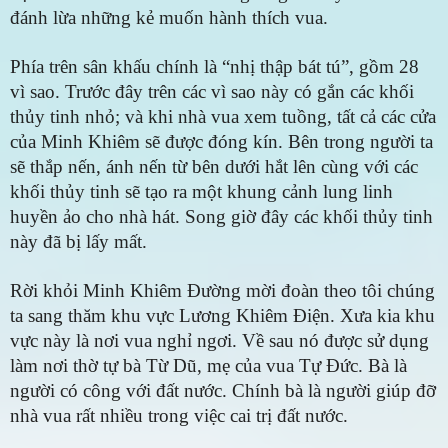
đánh lừa những kẻ muốn hành thích vua.
Phía trên sân khấu chính là “nhị thập bát tú”, gồm 28
vì sao. Trước đây trên các vì sao này có gắn các khối
thủy tinh nhỏ; và khi nhà vua xem tuồng, tất cả các cửa
của Minh Khiêm sẽ được đóng kín. Bên trong người ta
sẽ thắp nến, ánh nến từ bên dưới hắt lên cùng với các
khối thủy tinh sẽ tạo ra một khung cảnh lung linh
huyền ảo cho nhà hát. Song giờ đây các khối thủy tinh
này đã bị lấy mất.
Rời khỏi Minh Khiêm Đường mời đoàn theo tôi chúng
ta sang thăm khu vực Lương Khiêm Điện. Xưa kia khu
vực này là nơi vua nghỉ ngơi. Về sau nó được sử dụng
làm nơi thờ tự bà Từ Dũ, mẹ của vua Tự Đức. Bà là
người có công với đất nước. Chính bà là người giúp đỡ
nhà vua rất nhiều trong việc cai trị đất nước.