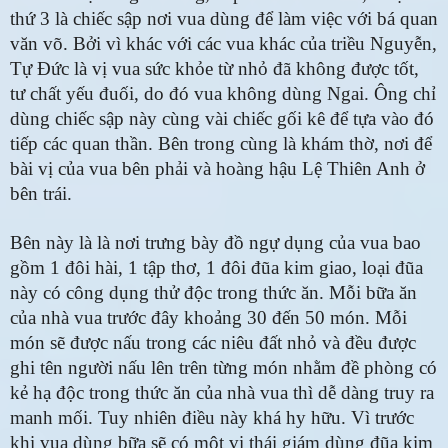
thứ 3 là chiếc sập nơi vua dùng để làm việc với bá quan
văn võ. Bởi vì khác với các vua khác của triều Nguyễn,
Tự Đức là vị vua sức khỏe từ nhỏ đã không được tốt,
tư chất yếu đuối, do đó vua không dùng Ngai. Ông chỉ
dùng chiếc sập này cùng vài chiếc gối kê để tựa vào đó
tiếp các quan thần. Bên trong cùng là khám thờ, nơi để
bài vị của vua bên phải và hoàng hậu Lệ Thiên Anh ở
bên trái.
Bên này là là nơi trưng bày đồ ngự dụng của vua bao
gồm 1 đôi hài, 1 tập thơ, 1 đôi đũa kim giao, loại đũa
này có công dụng thử độc trong thức ăn. Mỗi bữa ăn
của nhà vua trước đây khoảng 30 đến 50 món. Mỗi
món sẽ được nấu trong các niêu đất nhỏ và đều được
ghi tên người nấu lên trên từng món nhằm đề phòng có
kẻ hạ độc trong thức ăn của nhà vua thì dễ dàng truy ra
manh mối. Tuy nhiên điều này khá hy hữu. Vì trước
khi vua dùng bữa sẽ có một vị thái giám dùng đũa kim