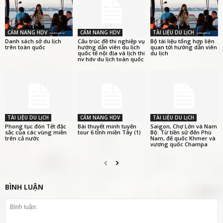
CẨM NANG HDV
CẨM NANG HDV
TÀI LIỆU DU LỊCH
Danh sách sở du lịch
Cấu trúc đề thi nghiệp vụ
Bộ tài liệu tổng hợp liên
trên toàn quốc
hướng dẫn viên du lịch
quan tới hướng dẫn viên
quốc tế nội địa và lịch thi
du lịch
nv hdv du lịch toàn quốc
TÀI LIỆU DU LỊCH
CẨM NANG HDV
TÀI LIỆU DU LỊCH
Phong tục đón Tết đặc
Bài thuyết minh tuyến
Saigon, Chợ Lớn và Nam
sắc của các vùng miền
tour 6 tỉnh miền Tây (1)
Bộ: Từ tiền sử đến Phù
trên cả nước
Nam, đế quốc Khmer và
vương quốc Champa
BÌNH LUẬN