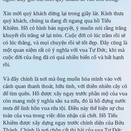
Xin mời quý khách dừng lại trong giây lát. Kính thưa
quý khách, chúng ta đang đi ngang qua hồ Tiểu
Khiêm. Hồ có hình bán nguyệt, ý muốn nói rằng trăng
khuyết rồi trăng sẽ lại tròn. Cuộc đời có lúc trầm rồi sẽ
có lúc thăng, và mọi chuyện rồi sẽ tốt đẹp. Đây cũng là
một quan niệm rất có ý nghĩa với vua Tự Đức, khi mà
cuộc đời của ông đã có quá nhiều biến cố và bất hạnh
rồi.
Và đây chính là nơi mà ông muốn hòa mình vào với
cảnh quan thanh thoát, hữu tình, với thiên nhiên cây cỏ
để tìm quên. Hồ được xây ngay trước phần mộ của vua
còn mang một ý nghĩa sâu xa nữa, đó là hồ đựng nước
mưa để linh hồn vua rửa tội. Điều này thể hiện sự chu
toàn của vua trong việc đón nhận cái chết. Hồ Tiểu
Khiêm được xây dựng ngay trước chính diện của Bửu
Thành. Chính là nơi chôn cất thi hài của vua Tự Đức.