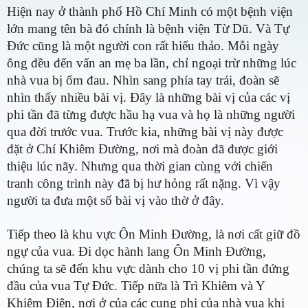
Hiện nay ở thành phố Hồ Chí Minh có một bệnh viện
lớn mang tên bà đó chính là bệnh viện Từ Dũ. Và Tự
Đức cũng là một người con rất hiếu thảo. Mỗi ngày
ông đều đến vấn an mẹ ba lần, chỉ ngoại trừ những lúc
nhà vua bị ốm đau. Nhìn sang phía tay trái, đoàn sẽ
nhìn thấy nhiều bài vị. Đây là những bài vị của các vị
phi tần đã từng được hầu hạ vua và họ là những người
qua đời trước vua. Trước kia, những bài vị này được
đặt ở Chí Khiêm Đường, nơi mà đoàn đã được giới
thiệu lúc nãy. Nhưng qua thời gian cùng với chiến
tranh công trình này đã bị hư hỏng rất nặng. Vì vậy
người ta đưa một số bài vị vào thờ ở đây.
Tiếp theo là khu vực Ôn Minh Đường, là nơi cất giữ đồ
ngự của vua. Đi dọc hành lang Ôn Minh Đường,
chúng ta sẽ đến khu vực dành cho 10 vị phi tần đứng
đầu của vua Tự Đức. Tiếp nữa là Trì Khiêm và Y
Khiêm Điện, nơi ở của các cung phi của nhà vua khi