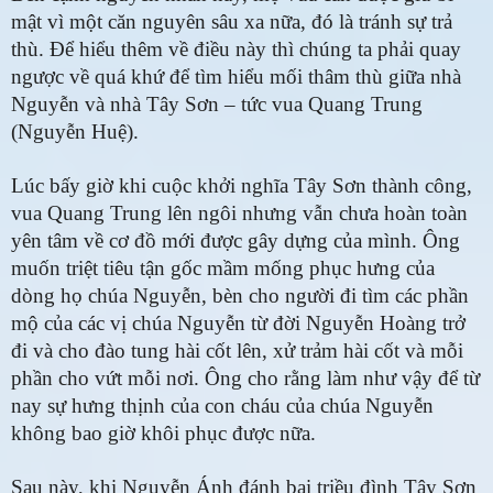
mật vì một căn nguyên sâu xa nữa, đó là tránh sự trả
thù.
Để hiểu thêm về điều này thì chúng ta phải quay
ngược về quá khứ để tìm hiểu mối thâm thù giữa nhà
Nguyễn và nhà Tây Sơn – tức vua Quang Trung
(Nguyễn Huệ).
Lúc bấy giờ khi cuộc khởi nghĩa Tây Sơn thành công,
vua Quang Trung lên ngôi nhưng vẫn chưa hoàn toàn
yên tâm về cơ đồ mới được gây dựng của mình. Ông
muốn triệt tiêu tận gốc mầm mống phục hưng của
dòng họ chúa Nguyễn, bèn cho người đi tìm các phần
mộ của các vị chúa Nguyễn từ đời Nguyễn Hoàng trở
đi và cho đào tung hài cốt lên, xử trảm hài cốt và mỗi
phần cho vứt mỗi nơi. Ông cho rằng làm như vậy để từ
nay sự hưng thịnh của con cháu của chúa Nguyễn
không bao giờ khôi phục được nữa.
Sau này, khi Nguyễn Ánh đánh bại triều đình Tây Sơn