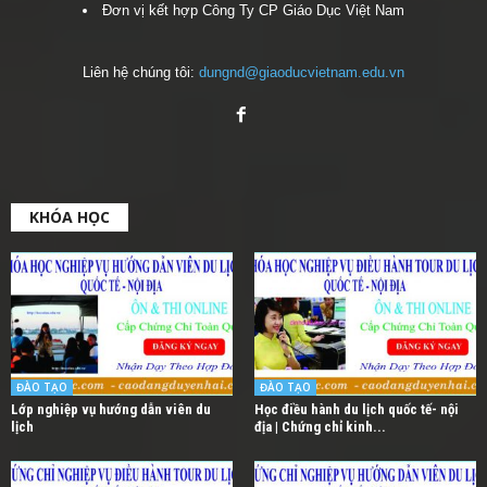
Đơn vị kết hợp Công Ty CP Giáo Dục Việt Nam
Liên hệ chúng tôi:
dungnd@giaoducvietnam.edu.vn
KHÓA HỌC
ĐÀO TẠO
ĐÀO TẠO
Lớp nghiệp vụ hướng dẫn viên du
Học điều hành du lịch quốc tế- nội
lịch
địa | Chứng chỉ kinh...