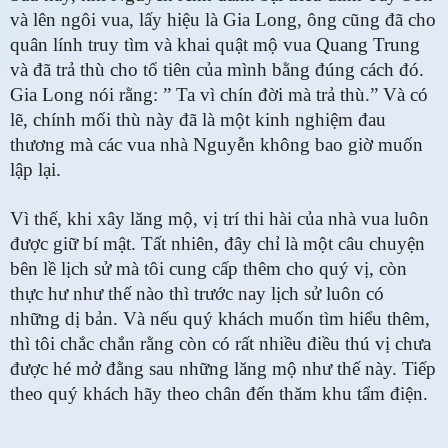
và lên ngôi vua, lấy hiệu là Gia Long, ông cũng đã cho
quân lính truy tìm và khai quật mộ vua Quang Trung
và đã trả thù cho tổ tiên của mình bằng đúng cách đó.
Gia Long nói rằng: ” Ta vì chín đời mà trả thù.” Và có
lẽ, chính mối thù này đã là một kinh nghiệm đau
thương mà các vua nhà Nguyễn không bao giờ muốn
lập lại.
Vì thế, khi xây lăng mộ, vị trí thi hài của nhà vua luôn
được giữ bí mật. Tất nhiên, đây chỉ là một câu chuyện
bên lề lịch sử mà tôi cung cấp thêm cho quý vị, còn
thực hư như thế nào thì trước nay lịch sử luôn có
những dị bản. Và nếu quý khách muốn tìm hiểu thêm,
thì tôi chắc chắn rằng còn có rất nhiều điều thú vị chưa
được hé mở đằng sau những lăng mộ như thế này. Tiếp
theo quý khách hãy theo chân đến thăm khu tẩm điện.