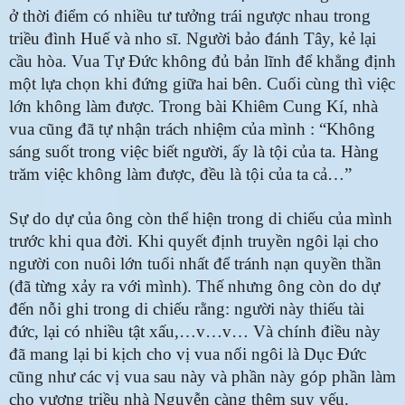
ở thời điểm có nhiều tư tưởng trái ngược nhau trong
triều đình Huế và nho sĩ. Người bảo đánh Tây, kẻ lại
cầu hòa. Vua Tự Đức không đủ bản lĩnh để khẳng định
một lựa chọn khi đứng giữa hai bên. Cuối cùng thì việc
lớn không làm được. Trong bài Khiêm Cung Kí, nhà
vua cũng đã tự nhận trách nhiệm của mình : “Không
sáng suốt trong việc biết người, ấy là tội của ta. Hàng
trăm việc không làm được, đều là tội của ta cả…”
Sự do dự của ông còn thể hiện trong di chiếu của mình
trước khi qua đời. Khi quyết định truyền ngôi lại cho
người con nuôi lớn tuổi nhất để tránh nạn quyền thần
(đã từng xảy ra với mình). Thế nhưng ông còn do dự
đến nỗi ghi trong di chiếu rằng: người này thiếu tài
đức, lại có nhiều tật xấu,…v…v… Và chính điều này
đã mang lại bi kịch cho vị vua nối ngôi là Dục Đức
cũng như các vị vua sau này và phần này góp phần làm
cho vương triều nhà Nguyễn càng thêm suy yếu.