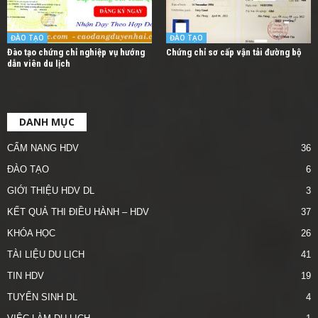
ĐÀO TẠO
ĐÀO TẠO
Đào tạo chứng chỉ nghiệp vụ hướng
Chứng chỉ sơ cấp vận tải đường bộ
dẫn viên du lịch
DANH MỤC
CẨM NANG HDV
36
ĐÀO TẠO
6
GIỚI THIỆU HDV DL
3
KẾT QUẢ THI ĐIỀU HÀNH – HDV
37
KHÓA HỌC
26
TÀI LIỆU DU LỊCH
41
TIN HDV
19
TUYỂN SINH DL
4