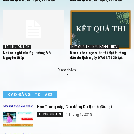
dẫn du lịch ngày 12/05/2020 tại...
dẫn du lịch ngày 18/02/2020 tại...
TÀI LIỆU DU LỊCH
KẾT QUẢ THI ĐIỀU HÀNH - HDV
Nơi an nghỉ của Đại tướng Võ
Danh sách học viên thi đạt Hướng
Nguyên Giáp
dẫn du lịch ngày 07/01/2020 tại...
Xem thêm
CAO ĐẲNG - TC - VB2
Học Trung cấp, Cao đẳng Du lịch ở đâu tại...
4 Tháng 1, 2018
TUYỂN SINH DL