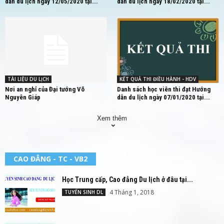
dẫn du lịch ngày 12/05/2020 tại...
dẫn du lịch ngày 18/02/2020 tại...
TÀI LIỆU DU LỊCH
KẾT QUẢ THI ĐIỀU HÀNH - HDV
Nơi an nghỉ của Đại tướng Võ
Danh sách học viên thi đạt Hướng
Nguyên Giáp
dẫn du lịch ngày 07/01/2020 tại...
Xem thêm
CAO ĐẲNG - TC - VB2
Học Trung cấp, Cao đẳng Du lịch ở đâu tại...
4 Tháng 1, 2018
TUYỂN SINH DL