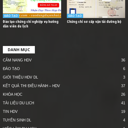
ĐÀO TẠO
ĐÀO TẠO
Đào tạo chứng chỉ nghiệp vụ hướng
Chứng chỉ sơ cấp vận tải đường bộ
dẫn viên du lịch
DANH MỤC
CẨM NANG HDV
36
ĐÀO TẠO
6
GIỚI THIỆU HDV DL
3
KẾT QUẢ THI ĐIỀU HÀNH – HDV
37
KHÓA HỌC
26
TÀI LIỆU DU LỊCH
41
TIN HDV
19
TUYỂN SINH DL
4