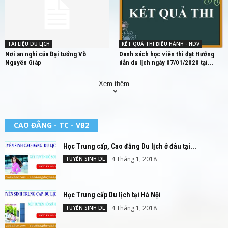
TÀI LIỆU DU LỊCH
KẾT QUẢ THI ĐIỀU HÀNH - HDV
Nơi an nghỉ của Đại tướng Võ
Danh sách học viên thi đạt Hướng
Nguyên Giáp
dẫn du lịch ngày 07/01/2020 tại...
Xem thêm
CAO ĐẲNG - TC - VB2
Học Trung cấp, Cao đẳng Du lịch ở đâu tại...
4 Tháng 1, 2018
TUYỂN SINH DL
Học Trung cấp Du lịch tại Hà Nội
4 Tháng 1, 2018
TUYỂN SINH DL