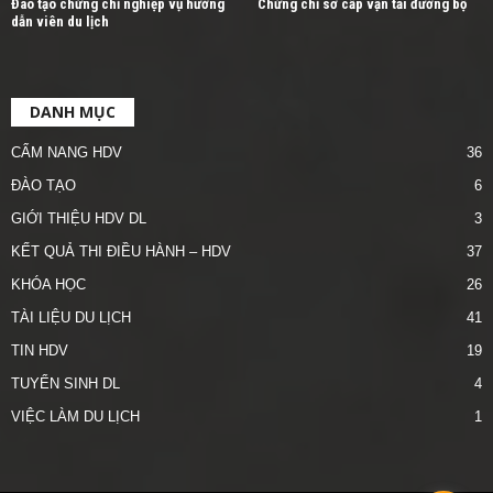
Đào tạo chứng chỉ nghiệp vụ hướng
Chứng chỉ sơ cấp vận tải đường bộ
dẫn viên du lịch
DANH MỤC
CẨM NANG HDV
36
ĐÀO TẠO
6
GIỚI THIỆU HDV DL
3
KẾT QUẢ THI ĐIỀU HÀNH – HDV
37
KHÓA HỌC
26
TÀI LIỆU DU LỊCH
41
TIN HDV
19
TUYỂN SINH DL
4
VIỆC LÀM DU LỊCH
1