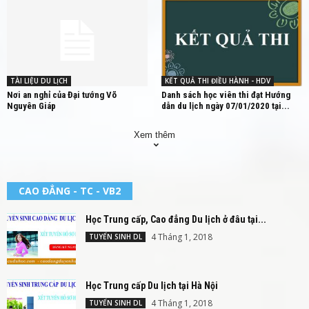
TÀI LIỆU DU LỊCH
KẾT QUẢ THI ĐIỀU HÀNH - HDV
Nơi an nghỉ của Đại tướng Võ
Danh sách học viên thi đạt Hướng
Nguyên Giáp
dẫn du lịch ngày 07/01/2020 tại...
Xem thêm
CAO ĐẲNG - TC - VB2
Học Trung cấp, Cao đẳng Du lịch ở đâu tại...
4 Tháng 1, 2018
TUYỂN SINH DL
Học Trung cấp Du lịch tại Hà Nội
4 Tháng 1, 2018
TUYỂN SINH DL