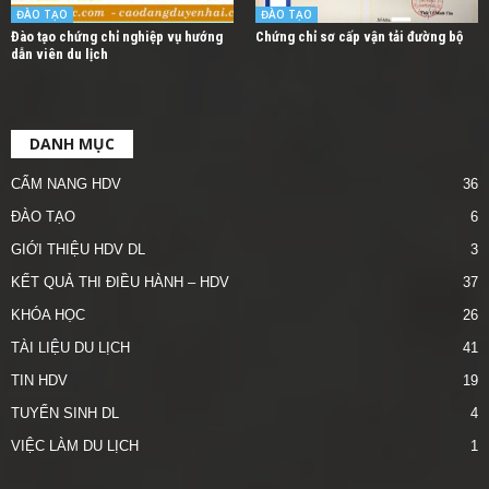
ĐÀO TẠO
ĐÀO TẠO
Đào tạo chứng chỉ nghiệp vụ hướng
Chứng chỉ sơ cấp vận tải đường bộ
dẫn viên du lịch
DANH MỤC
CẨM NANG HDV
36
ĐÀO TẠO
6
GIỚI THIỆU HDV DL
3
KẾT QUẢ THI ĐIỀU HÀNH – HDV
37
KHÓA HỌC
26
TÀI LIỆU DU LỊCH
41
TIN HDV
19
TUYỂN SINH DL
4
VIỆC LÀM DU LỊCH
1