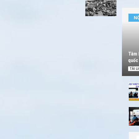
NỘ
Tâm l
quốc 
TÀI L