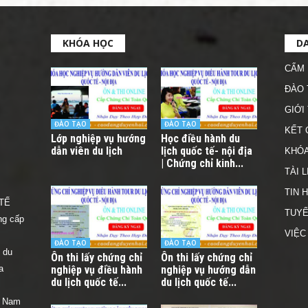
KHÓA HỌC
D
CẨM 
ĐÀO 
GIỚI
ĐÀO TẠO
ĐÀO TẠO
KẾT 
Lớp nghiệp vụ hướng
Học điều hành du
dẫn viên du lịch
lịch quốc tế- nội địa
KHÓA
| Chứng chỉ kinh...
TÀI L
TIN 
TẾ
TUYỂ
ng cấp
VIỆC
ĐÀO TẠO
ĐÀO TẠO
 du
Ôn thi lấy chứng chỉ
Ôn thi lấy chứng chỉ
a
nghiệp vụ điều hành
nghiệp vụ hướng dẫn
du lịch quốc tế...
du lịch quốc tế...
t Nam