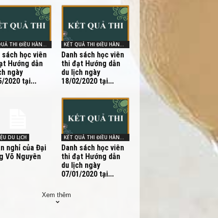
KẾT QUẢ THI ĐIỀU HÀNH - HDV
KẾT QUẢ THI ĐIỀU HÀNH - HDV
 sách học viên
Danh sách học viên
đạt Hướng dẫn
thi đạt Hướng dẫn
ch ngày
du lịch ngày
/2020 tại...
18/02/2020 tại...
IỆU DU LỊCH
KẾT QUẢ THI ĐIỀU HÀNH - HDV
an nghỉ của Đại
Danh sách học viên
g Võ Nguyên
thi đạt Hướng dẫn
du lịch ngày
07/01/2020 tại...
Xem thêm