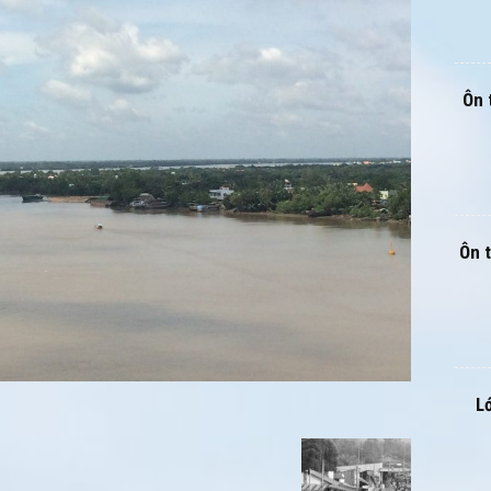
Ôn 
Ôn 
L