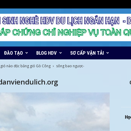
ĐÀO TẠO
BLOG HDV
SƠ CẤP VẬN TẢI
 gió nào độc bằng gió Gò Công
sông bao ngược-
anviendulich.org
Học