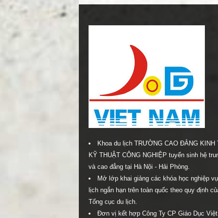
Khoa du lịch TRƯỜNG CAO ĐẲNG KINH 
KỸ THUẬT CÔNG NGHIỆP tuyển sinh hệ tru
và cao đẳng tại Hà Nội - Hải Phòng.
Mở lớp khai giảng các khóa học nghiệp vụ
lịch ngắn hạn trên toàn quốc theo quy định củ
Tổng cục du lịch.
Đơn vị kết hợp Công Ty CP Giáo Dục Việ