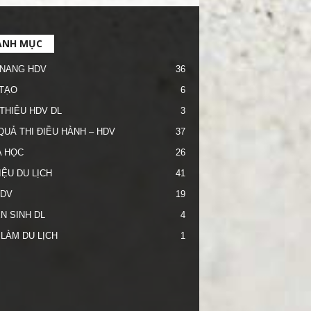
ANH MỤC
NANG HDV
36
TẠO
6
 THIỆU HDV DL
3
QUẢ THI ĐIỀU HÀNH – HDV
37
 HỌC
26
IỆU DU LỊCH
41
HDV
19
N SINH DL
4
 LÀM DU LỊCH
1