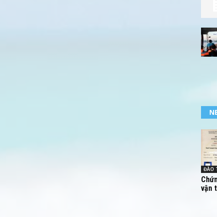
N
ĐÀO 
Chứn
vận 