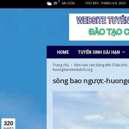
C
SÀI GÒN
THỨ BẢY, THÁNG 8 8, 2026
25
HOME
TUYỂN SINH DÀI HẠN
Trang chủ
Đèn nào cao bằng đèn Châu Đốc,
huongdanviendulich.org
sông bao ngược-huongd