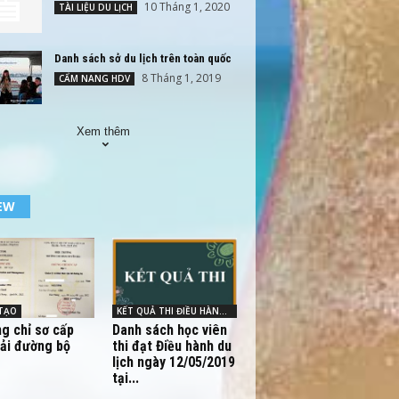
10 Tháng 1, 2020
TÀI LIỆU DU LỊCH
Danh sách sở du lịch trên toàn quốc
8 Tháng 1, 2019
CẨM NANG HDV
Xem thêm
EW
TẠO
KẾT QUẢ THI ĐIỀU HÀNH - HDV
g chỉ sơ cấp
Danh sách học viên
tải đường bộ
thi đạt Điều hành du
lịch ngày 12/05/2019
tại...