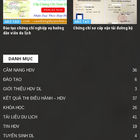
ĐÀO TẠO
ĐÀO TẠO
Đào tạo chứng chỉ nghiệp vụ hướng
Chứng chỉ sơ cấp vận tải đường bộ
dẫn viên du lịch
DANH MỤC
CẨM NANG HDV
36
ĐÀO TẠO
6
GIỚI THIỆU HDV DL
3
KẾT QUẢ THI ĐIỀU HÀNH – HDV
37
KHÓA HỌC
26
TÀI LIỆU DU LỊCH
41
TIN HDV
19
TUYỂN SINH DL
4