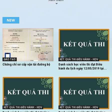
NEW
ĐÀO TẠO
KẾT QUẢ THI ĐIỀU HÀNH - HDV
Chứng chỉ sơ cấp vận tải đường bộ
Danh sách học viên thi đạt Điều
hành du lịch ngày 12/05/2019 tại...
KẾT QUẢ THI ĐIỀU HÀNH - HDV
KẾT QUẢ THI ĐIỀU HÀNH - HDV