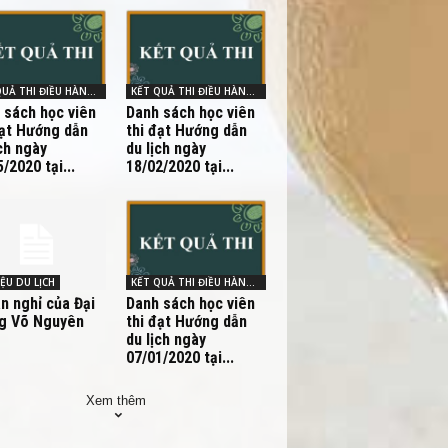
KẾT QUẢ THI ĐIỀU HÀNH - HDV
KẾT QUẢ THI ĐIỀU HÀNH - HDV
 sách học viên
Danh sách học viên
đạt Hướng dẫn
thi đạt Hướng dẫn
ch ngày
du lịch ngày
/2020 tại...
18/02/2020 tại...
IỆU DU LỊCH
KẾT QUẢ THI ĐIỀU HÀNH - HDV
an nghỉ của Đại
Danh sách học viên
g Võ Nguyên
thi đạt Hướng dẫn
du lịch ngày
07/01/2020 tại...
Xem thêm