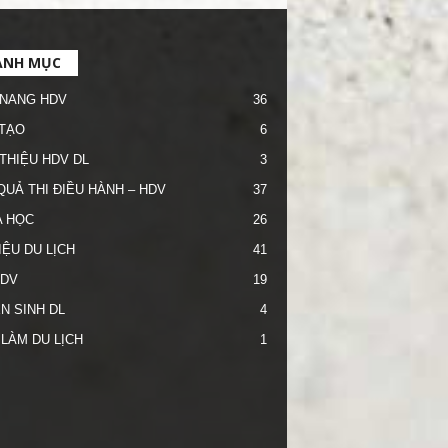
ANH MỤC
NANG HDV
36
TẠO
6
 THIỆU HDV DL
3
QUẢ THI ĐIỀU HÀNH – HDV
37
 HỌC
26
IỆU DU LỊCH
41
HDV
19
N SINH DL
4
 LÀM DU LỊCH
1