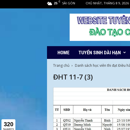
C
SÀI GÒN
CHỦ NHẬT, THÁNG 8 9, 2026
25
HOME
TUYỂN SINH DÀI HẠN
Trang chủ
Danh sách học viên thi đạt Điều h
ĐHT 11-7 (3)