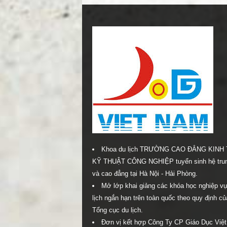
Khoa du lịch TRƯỜNG CAO ĐẲNG KINH 
KỸ THUẬT CÔNG NGHIỆP tuyển sinh hệ tru
và cao đẳng tại Hà Nội - Hải Phòng.
Mở lớp khai giảng các khóa học nghiệp vụ
lịch ngắn hạn trên toàn quốc theo quy định củ
Tổng cục du lịch.
Đơn vị kết hợp Công Ty CP Giáo Dục Việ