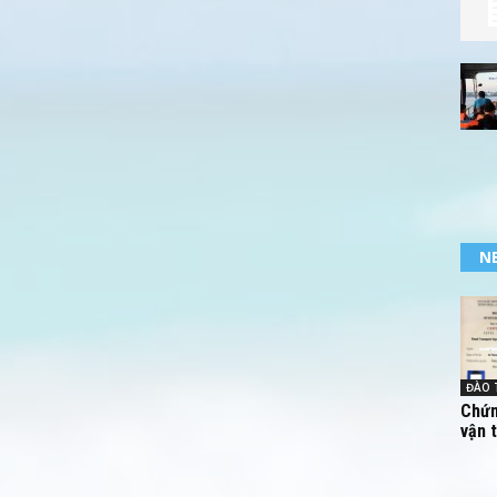
N
ĐÀO 
Chứn
vận 