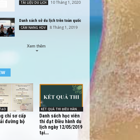
10 Tháng 1, 2020
TÀI LIỆU DU LỊCH
Danh sách sở du lịch trên toàn quốc
8 Tháng 1, 2019
CẨM NANG HDV
Xem thêm
EW
TẠO
KẾT QUẢ THI ĐIỀU HÀNH - HDV
g chỉ sơ cấp
Danh sách học viên
tải đường bộ
thi đạt Điều hành du
lịch ngày 12/05/2019
tại...