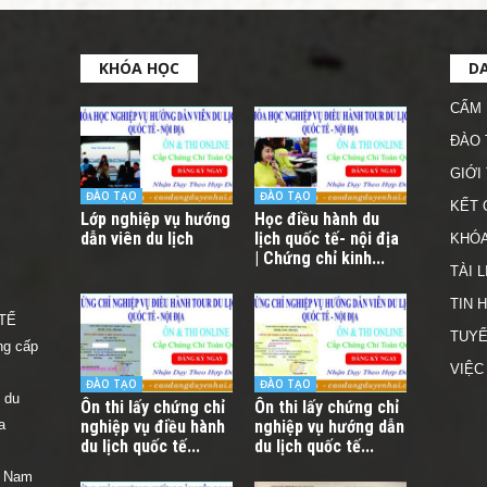
KHÓA HỌC
D
CẨM 
ĐÀO 
GIỚI
ĐÀO TẠO
ĐÀO TẠO
KẾT 
Lớp nghiệp vụ hướng
Học điều hành du
dẫn viên du lịch
lịch quốc tế- nội địa
KHÓA
| Chứng chỉ kinh...
TÀI L
TIN 
TẾ
TUYỂ
ng cấp
VIỆC
ĐÀO TẠO
ĐÀO TẠO
 du
Ôn thi lấy chứng chỉ
Ôn thi lấy chứng chỉ
a
nghiệp vụ điều hành
nghiệp vụ hướng dẫn
du lịch quốc tế...
du lịch quốc tế...
t Nam