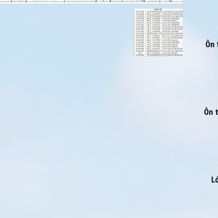
Ôn 
Ôn 
L