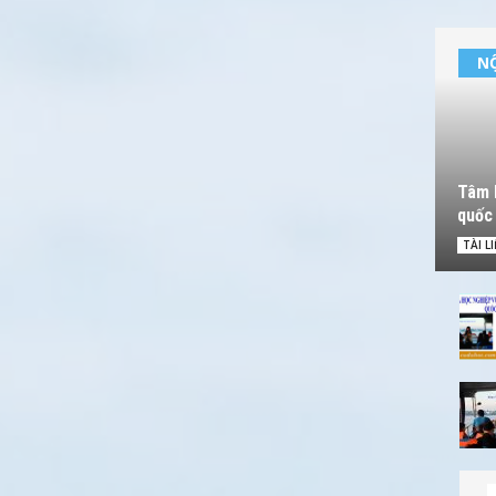
NỘ
Tâm l
quốc 
TÀI L