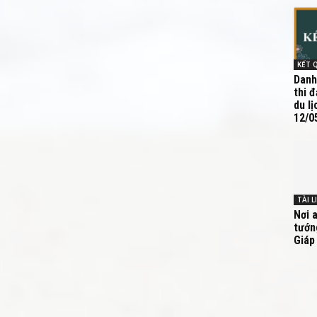
Danh
thi 
du lị
12/05
TÀI L
Nơi 
tướn
Giáp