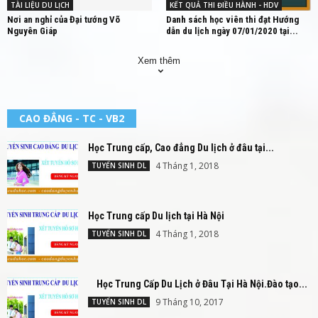
TÀI LIỆU DU LỊCH
KẾT QUẢ THI ĐIỀU HÀNH - HDV
Nơi an nghỉ của Đại tướng Võ
Danh sách học viên thi đạt Hướng
Nguyên Giáp
dẫn du lịch ngày 07/01/2020 tại...
Xem thêm
CAO ĐẲNG - TC - VB2
Học Trung cấp, Cao đẳng Du lịch ở đâu tại...
4 Tháng 1, 2018
TUYỂN SINH DL
Học Trung cấp Du lịch tại Hà Nội
4 Tháng 1, 2018
TUYỂN SINH DL
Học Trung Cấp Du Lịch ở Đâu Tại Hà Nội.Đào tạo...
9 Tháng 10, 2017
TUYỂN SINH DL