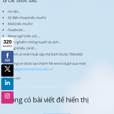
bị các bước sau:
Họ tên...
Số điện thoại:(nếu muốn)
Mail:(nếu muốn)
Facebook:...
Ngoại ngữ (nếu có):....
Kinh nghiệm những tuyến du lịch:...
Năng khiếu, tài lẻ:....
02 ảnh cá nhân hoặc tập thể (kích thước 750x450)
Mọi thông tin được tạo thành file word và gửi qua mail:
dungnd@giaoducvietnam.edu.vn
Xin cảm ơn!
Không có bài viết để hiển thị