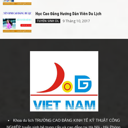
Học Cao Đẳng Hướng Dẫn Viên Du Lịch
9 Tháng 10, 2017
TUYỂN SINH DL
Khoa du lịch TRƯỜNG CAO ĐẲNG KINH TẾ KỸ THUẬT CÔNG
NGHIỆP tuyển sinh hệ trung cấp và cao đẳng tại Hà Nội - Hải Phòng.