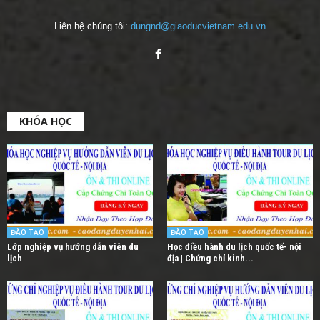
Liên hệ chúng tôi:
dungnd@giaoducvietnam.edu.vn
KHÓA HỌC
ĐÀO TẠO
ĐÀO TẠO
Lớp nghiệp vụ hướng dẫn viên du
Học điều hành du lịch quốc tế- nội
lịch
địa | Chứng chỉ kinh...